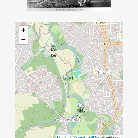
+
−
Leaflet
, ©
OpenStreetMap
Mitwirkende