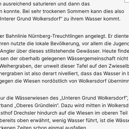
n ausreichend saturieren und dann das
n konnte. Bei sehr trockenen Sommern kann dies also
Unterer Grund Wolkers­dorf“ zu ihrem Wasser kommt.
r Bahnlinie Nürnberg-Treuchtlingen ange­legt. Er dient
hren nutzte die lokale Bevölkerung, vor allem die Juge
e Angler über dieses stillstehende Gewässer. Heute fin
esen der oberhalb gelegenen Wässer­gemeinschaft nicht
ihergraben, der unweit dieser Tafel auf den Zwieselba
graben ist also derart nivelliert, dass das Wasser in 
egen die Wiesen nordöstlich von Wolkers­dorf übernim
nur die Wässerwiesen des „Unteren Grund Wolkersdorf“,
band „Oberes Gründlein“. Dazu wird mitten in Wolkersd
thof Drechsler hindurch auf die Wiesen im oberen Teil d
ereits oben erwähnt, wenig Wasser führt, ist die Wässe
ckenen Zeiten schon ein­mal ausfallen.