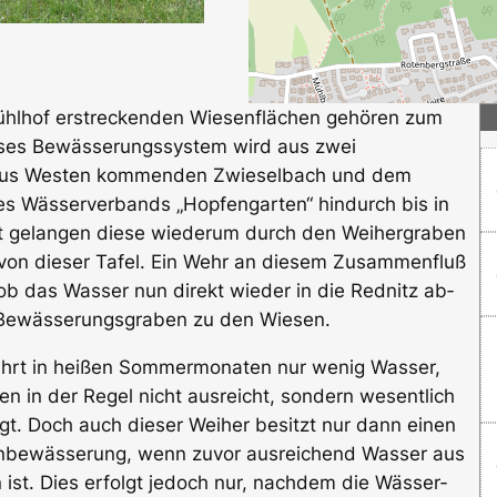
Mühlhof erstreckenden Wiesenflächen gehören zum
ses Bewässerungs­system wird aus zwei
m aus Westen kommenden Zwieselbach und dem
 Wässerver­bands „Hopfen­gar­ten“ hin­durch bis in
rt gelangen diese wie­derum durch den Weiher­gra­ben
von dieser Tafel. Ein Wehr an die­sem Zu­sam­menfluß
 ob das Wasser nun direkt wieder in die Rednitz ab­
n Bewäs­serungsgraben zu den Wiesen.
führt in heißen Sommermonaten nur wenig Wasser,
n in der Regel nicht ausreicht, sondern wesentlich
t. Doch auch dieser Weiher besitzt nur dann einen
enbewässerung, wenn zuvor ausreichend Wasser aus
st. Dies erfolgt jedoch nur, nachdem die Wäs­ser­