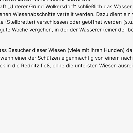
ft „Unterer Grund Wolkersdorf“ schließlich das Wass
enen Wiesenabschnitte verteilt werden. Dazu dient ein 
 (Stellbretter) verschlossen oder geöffnet werden (s.u
gute Woche vergehen, in der der Wässerer (einer der be
ss Besucher dieser Wiesen (viele mit ihren Hunden) dan
, wenn ei­ner der Schützen eigen­mäch­tig von ei­nem nä
k in die Rednitz floß, ohne die unters­ten Wiesen ausrei