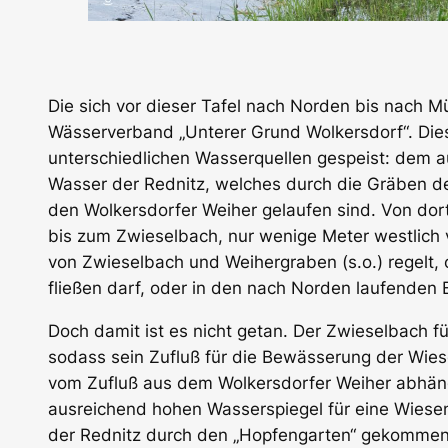
Die sich vor dieser Tafel nach Norden bis nach 
Wässerverband „Unterer Grund Wolkersdorf“. Die
unterschiedlichen Wasserquellen gespeist: de
Wasser der Rednitz, welches durch die Gräben des
den Wol­kersdorfer Weiher gelau­fen sind. Von do
bis zum Zwie­sel­bach, nur wenige Meter westlich 
von Zwieselbach und Wei­hergra­ben (s.o.) regelt,
fließen darf, oder in den nach Norden laufen­de
Doch damit ist es nicht getan. Der Zwieselbach 
sodass sein Zufluß für die Bewässerung der Wiese
vom Zufluß aus dem Wol­kersdorfer Weiher abhäng
ausreichend hohen Wasserspiegel für eine Wies
der Rednitz durch den „Hopfengarten“ gekom­men i