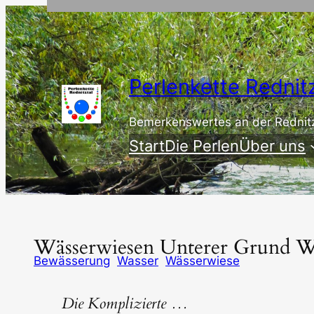
Zum
Inhalt
springen
Perlenkette Rednitz
Bemerkenswertes an der Rednit
Start
Die Perlen
Über uns
Wässerwiesen Unterer Grund W
Bewässerung
Wasser
Wässerwiese
Die Komplizierte …